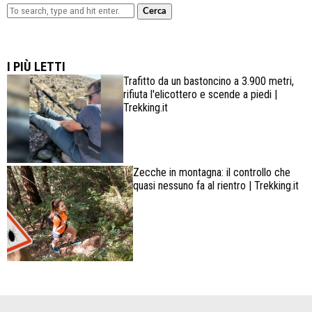
Cerca
Lowa Explorer GTX: la scarpa affidabile, leggera e
confortevole
I PIÙ LETTI
Trafitto da un bastoncino a 3.900 metri,
rifiuta l'elicottero e scende a piedi |
Trekking.it
Zecche in montagna: il controllo che
quasi nessuno fa al rientro | Trekking.it