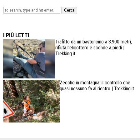
Cerca
Lowa Explorer GTX: la scarpa affidabile, leggera e
confortevole
I PIÙ LETTI
Trafitto da un bastoncino a 3.900 metri,
rifiuta l'elicottero e scende a piedi |
Trekking.it
Zecche in montagna: il controllo che
quasi nessuno fa al rientro | Trekking.it