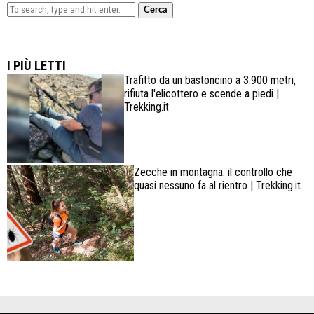
Cerca
Lowa Explorer GTX: la scarpa affidabile, leggera e
confortevole
I PIÙ LETTI
Trafitto da un bastoncino a 3.900 metri,
rifiuta l'elicottero e scende a piedi |
Trekking.it
Zecche in montagna: il controllo che
quasi nessuno fa al rientro | Trekking.it