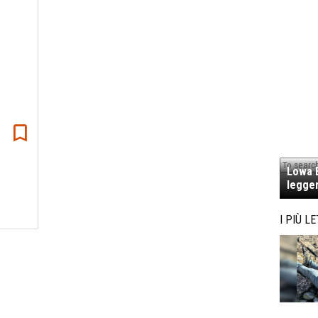
Lowa E
legger
I PIÙ LE