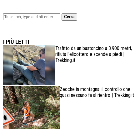
Cerca
Lowa Explorer GTX: la scarpa affidabile, leggera e
confortevole
I PIÙ LETTI
Trafitto da un bastoncino a 3.900 metri,
rifiuta l'elicottero e scende a piedi |
Trekking.it
Zecche in montagna: il controllo che
quasi nessuno fa al rientro | Trekking.it