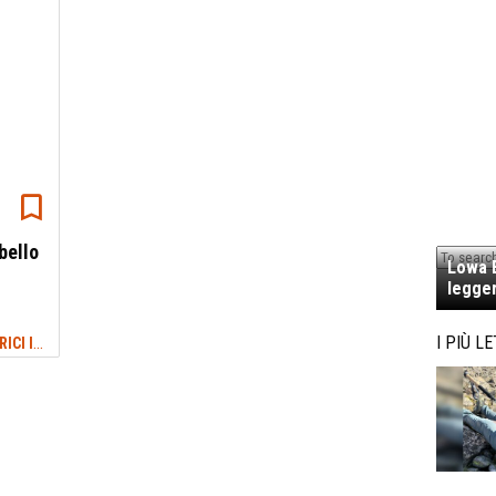
 bello
Lowa E
legger
CAMMINI: VIE DI FEDE E ITINERARI STORICI IN ITALIA E NEL MONDO
I PIÙ LE
#VIA DINARICA