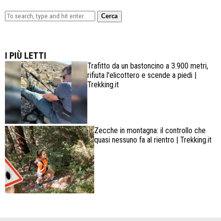
Cerca
Lowa Explorer GTX: la scarpa affidabile, leggera e
confortevole
I PIÙ LETTI
Trafitto da un bastoncino a 3.900 metri,
rifiuta l'elicottero e scende a piedi |
Trekking.it
Zecche in montagna: il controllo che
quasi nessuno fa al rientro | Trekking.it