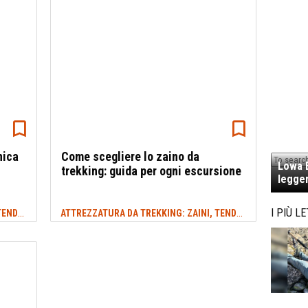
nica
Come scegliere lo zaino da
Lowa E
trekking: guida per ogni escursione
legger
ATTREZZATURA DA TREKKING: ZAINI, TENDE E MOLTO ALTRO
ATTREZZATURA DA TREKKING: ZAINI, TENDE E MOLTO ALTRO
I PIÙ LE
#ZAINO DA TREKKING