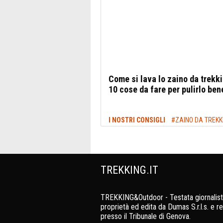
Come si lava lo zaino da trekki
10 cose da fare per pulirlo ben
I NOSTRI CONSIGLI
#ZAINO DA TREKK
TREKKING.IT
TREKKING&Outdoor - Testata giornalist
proprietà ed edita da Dumas S.r.l.s. e re
presso il Tribunale di Genova.