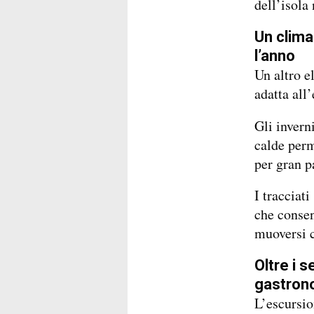
dell’isola 
Un clima
l’anno
Un altro 
adatta all
Gli invern
calde perm
per gran p
I tracciat
che consen
muoversi c
Oltre i s
gastron
L’escursio