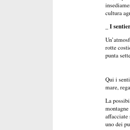
insediamen
cultura ag
_ I sentie
Un’atmosfe
rotte cost
punta sette
Qui i sent
mare, reg
La possibi
montagne e
affacciate
uno dei pu