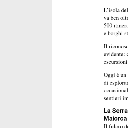
L’isola de
va ben olt
500 itiner
e borghi st
Il ricono
evidente: 
escursioni
Oggi è un 
di esplora
occasional
sentieri i
La Serra
Maiorca
Il fulcro 