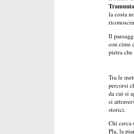
Tramunt
la costa n
riconosci
Il paesagg
con cime c
pietra che 
Tra le met
percorsi c
da cui si 
si attrave
storici.
Chi cerca 
Pla, la pia