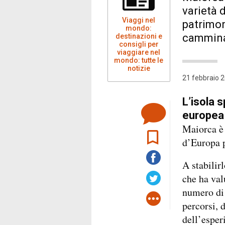
varietà 
Viaggi nel
patrimon
mondo:
camminar
destinazioni e
consigli per
viaggiare nel
mondo: tutte le
notizie
21 febbraio 2
L’isola s
europea 
Maiorca è 
d’Europa p
A stabilir
che ha val
numero di 
percorsi, 
dell’esper