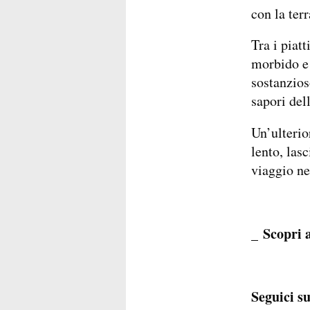
con la terr
Tra i piatt
morbido e 
sostanzios
sapori del
Un’ulterio
lento, las
viaggio nel
Scopri 
_
Seguici su