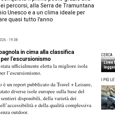
dei percorsi, alla Serra de Tramuntana
io Unesco e a un clima ideale per
e quasi tutto l'anno
026 - 19:38
pagnola in cima alla classifica
CERCA
per l’escursionismo
Lowa E
stata ufficialmente eletta la migliore isola
legger
er l’escursionismo.
I PIÙ LE
lo è un report pubblicato da Travel + Leisure,
utato diverse isole europee sulla base del
sentieri disponibili, della varietà dei
dell’accessibilità e della qualità complessiva
ienza outdoor.