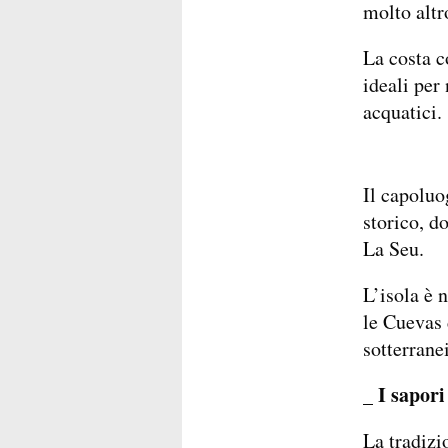
molto altr
La costa c
ideali per
acquatici.
Il capoluo
storico, d
La Seu.
L’isola è n
le Cuevas 
sotterrane
_ I sapori
La tradizi