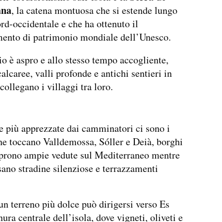
ana
, la catena montuosa che si estende lungo
ord-occidentale e che ha ottenuto il
mento di patrimonio mondiale dell’Unesco.
io è aspro e allo stesso tempo accogliente,
alcaree, valli profonde e antichi sentieri in
collegano i villaggi tra loro.
e più apprezzate dai camminatori ci sono i
he toccano Valldemossa, Sóller e Deià, borghi
aprono ampie vedute sul Mediterraneo mentre
rsano stradine silenziose e terrazzamenti
un terreno più dolce può dirigersi verso Es
nura centrale dell’isola, dove vigneti, oliveti e