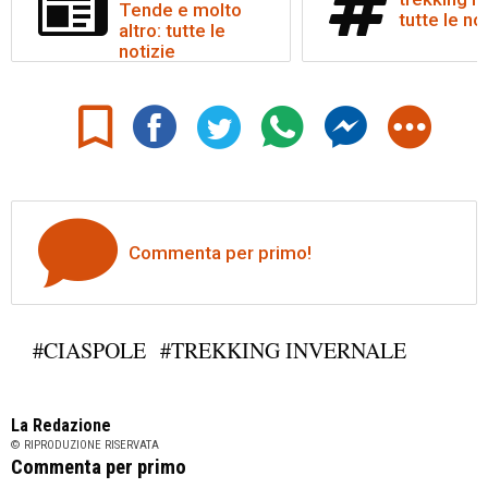
Tende e molto
tutte le no
altro: tutte le
notizie
Commenta per primo!
#CIASPOLE
#TREKKING INVERNALE
La Redazione
© RIPRODUZIONE RISERVATA
Commenta per primo