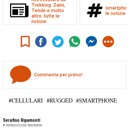
Trekking: Zaini,
smartphone
Tende e molto
le notizie
altro: tutte le
notizie
Commenta per primo!
#CELLULARI
#RUGGED
#SMARTPHONE
Serafino Ripamonti
© RIPRODUZIONE RISERVATA