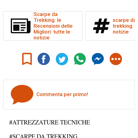
Scarpe da
Trekking: le
scarpe da
Recensioni delle
trekking: t
Migliori: tutte le
notizie
notizie
Commenta per primo!
#ATTREZZATURE TECNICHE
#SCARPE DA TREKKING