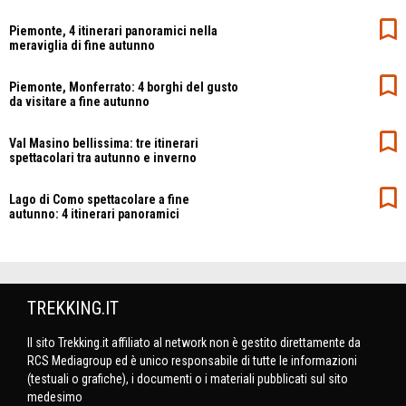
Piemonte, 4 itinerari panoramici nella
meraviglia di fine autunno
Piemonte, Monferrato: 4 borghi del gusto
da visitare a fine autunno
Val Masino bellissima: tre itinerari
spettacolari tra autunno e inverno
Lago di Como spettacolare a fine
autunno: 4 itinerari panoramici
TREKKING.IT
Il sito Trekking.it affiliato al network non è gestito direttamente da
RCS Mediagroup ed è unico responsabile di tutte le informazioni
(testuali o grafiche), i documenti o i materiali pubblicati sul sito
medesimo