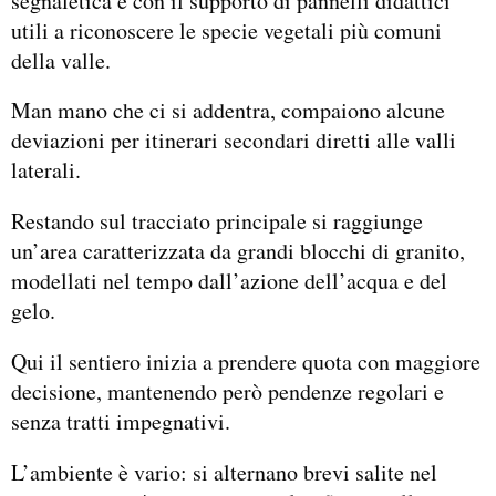
segnaletica e con il supporto di pannelli didattici
utili a riconoscere le specie vegetali più comuni
della valle.
Man mano che ci si addentra, compaiono alcune
deviazioni per itinerari secondari diretti alle valli
laterali.
Restando sul tracciato principale si raggiunge
un’area caratterizzata da grandi blocchi di granito,
modellati nel tempo dall’azione dell’acqua e del
gelo.
Qui il sentiero inizia a prendere quota con maggiore
decisione, mantenendo però pendenze regolari e
senza tratti impegnativi.
L’ambiente è vario: si alternano brevi salite nel