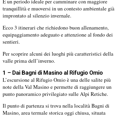
È un periodo ideale per camminare con maggiore
tranquillità e muoversi in un contesto ambientale già
improntato al silenzio invernale.
Ecco 3 itinerari che richiedono buon allenamento,
equipaggiamento adeguato e attenzione al fondo dei
sentieri.
Per scoprire alcuni dei luoghi più caratteristici della
valle prima dell’inverno.
1 – Dai Bagni di Masino al Rifugio Omio
L’escursione al Rifugio Omio è una delle salite più
note della Val Masino e permette di raggiungere un
punto panoramico privilegiato sulle Alpi Retiche.
Il punto di partenza si trova nella località Bagni di
Masino, area termale storica oggi chiusa, situata