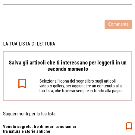
LA TUA LISTA DI LETTURA
Salva gli articoli che ti interessano per leggerli in un
secondo momento
Seleziona l’icona del segnalibro sugli articoli,
video o gallery, per aggiungere un contenuto alla
tua lista, che troverai sempre in fondo alla pagina.
Suggerimenti per la tua lista:
Veneto segreto: tre itinerari panoramici
tra natura e storie antiche