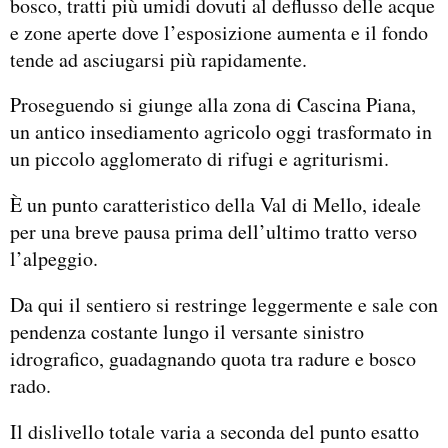
bosco, tratti più umidi dovuti al deflusso delle acque
e zone aperte dove l’esposizione aumenta e il fondo
tende ad asciugarsi più rapidamente.
Proseguendo si giunge alla zona di Cascina Piana,
un antico insediamento agricolo oggi trasformato in
un piccolo agglomerato di rifugi e agriturismi.
È un punto caratteristico della Val di Mello, ideale
per una breve pausa prima dell’ultimo tratto verso
l’alpeggio.
Da qui il sentiero si restringe leggermente e sale con
pendenza costante lungo il versante sinistro
idrografico, guadagnando quota tra radure e bosco
rado.
Il dislivello totale varia a seconda del punto esatto