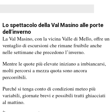
Lo spettacolo della Val Masino alle porte
dell’inverno
La Val Masino, con la vicina Valle di Mello, offre un
ventaglio di escursioni che rimane fruibile anche
nelle settimane che precedono l’inverno.
Mentre le quote più elevate iniziano a imbiancarsi,
molti percorsi a mezza quota sono ancora
percorribili.
Purché si tenga conto di condizioni meteo più
variabili, giornate brevi e possibili tratti ghiacciati
al mattino.