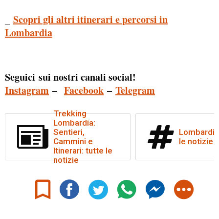
_
Scopri gli altri itinerari e percorsi in
Lombardia
Seguici sui nostri canali social!
Instagram
–
Facebook
–
Telegram
Trekking
Lombardia:
Sentieri,
Lombardia:
Cammini e
le notizie
Itinerari: tutte le
notizie