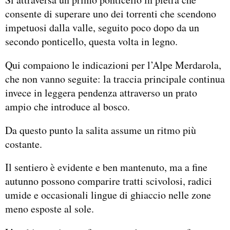
consente di superare uno dei torrenti che scendono
impetuosi dalla valle, seguito poco dopo da un
secondo ponticello, questa volta in legno.
Qui compaiono le indicazioni per l’Alpe Merdarola,
che non vanno seguite: la traccia principale continua
invece in leggera pendenza attraverso un prato
ampio che introduce al bosco.
Da questo punto la salita assume un ritmo più
costante.
Il sentiero è evidente e ben mantenuto, ma a fine
autunno possono comparire tratti scivolosi, radici
umide e occasionali lingue di ghiaccio nelle zone
meno esposte al sole.