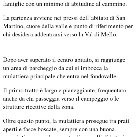
famiglie con un minimo di abitudine al cammino.
La partenza avviene nei pressi dell’abitato di San
Martino, cuore della valle e punto di riferimento per
chi desidera addentrarsi verso la Val di Mello.
Dopo aver superato il centro abitato, si raggiunge
un’area di parcheggio da cui si imbocca la
mulattiera principale che entra nel fondovalle.
Il primo tratto è largo e pianeggiante, frequentato
anche da chi passeggia verso il campeggio o le
strutture ricettive della zona.
Oltre questo punto, la mulattiera prosegue tra prati
aperti e fasce boscate, sempre con una buona