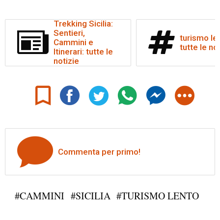
Trekking Sicilia:
Sentieri,
turismo le
Cammini e
tutte le no
Itinerari: tutte le
notizie
Commenta per primo!
#CAMMINI
#SICILIA
#TURISMO LENTO