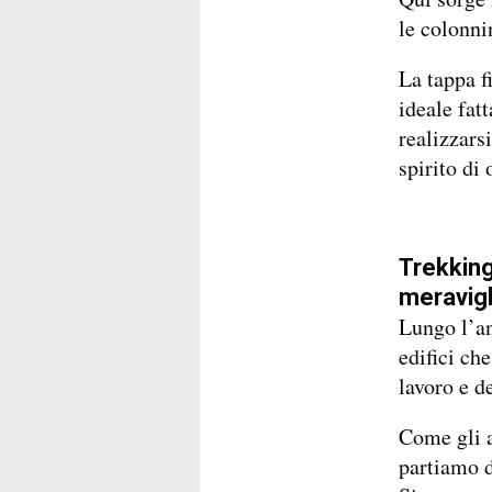
le colonni
La tappa fi
ideale fat
realizzars
spirito di
Trekking
meravigl
Lungo l’an
edifici ch
lavoro e d
Come gli a
partiamo d