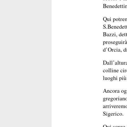
Benedettin
Qui potrem
S.Benedett
Bazzi, det
proseguir
d’Orcia, d
Dall’altur
colline ci
luoghi più
Ancora ogg
gregoriano
arriveremo
Sigerico.
Qui sorge 