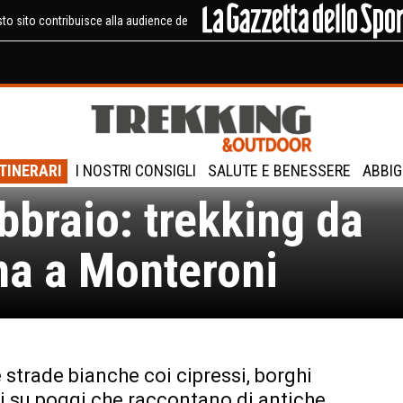
to sito contribuisce alla audience de
te Senesi bellissime
ITINERARI
I NOSTRI CONSIGLI
SALUTE E BENESSERE
ABBIG
bbraio: trekking da
na a Monteroni
e strade bianche coi cipressi, borghi
i su poggi che raccontano di antiche