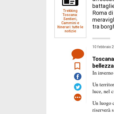
battagli
Trekking
Roma di 
Toscana:
meravig
Sentieri,
Cammini e
tra borgh
Itinerari: tutte le
notizie
10 febbraio 2
Toscana,
bellezza
In inverno
Un territo
luce, nel c
Un luogo d
riserverà 