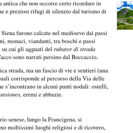
a antica che non occorre certo ricordare in
he e preziosi rifugi di silenzio dal turismo di
i Siena furono calcate nel medioevo dai passi
ini, monaci, viandanti, tra boschi e passi
, su cui gli agguati del
rubator di strada
acco sono narrati persino dal Boccaccio.
ca strada, ma un fascio di vie e sentieri (una
quali corrisponde al percorso della Via delle
e s’incontrano in alcuni punti nodali: ostelli,
ansiones,
eremi e abbazie.
orio senese, lungo la Francigena, si
no moltissimi luoghi religiosi e di ricovero,