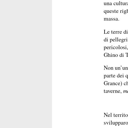
una cultur
queste rig
massa.
Le terre d
di pellegr
pericolosi
Ghino di T
Non un’uni
parte dei 
Grance) ch
taverne,
m
Nel territ
svilupparo