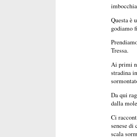
imbocchiam
Questa è u
godiamo fi
Prendiamo 
Tressa.
Ai primi n
stradina i
sormontato
Da qui rag
dalla mole
Ci raccont
senese di 
scala sorm