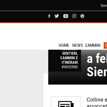
Ques
Cre
TREKKING
HOME
NEWS
CAMMINI
TOSCANA:
a fe
SENTIERI,
CAMMINI E
ITINERARI
Sie
#INVERNO
Colline 
arroccat