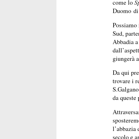
come lo
S
Duomo di 
Possiamo 
Sud, parte
Abbadia a 
dall’aspet
giungerà a
Da qui pre
trovare i 
S.Galgano,
da queste p
Attraversa
sposteremo
l’abbazia 
secolo e a