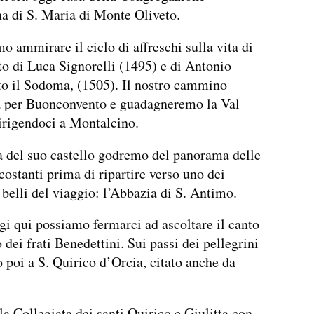
a di S. Maria di Monte Oliveto.
o ammirare il ciclo di affreschi sulla vita di
o di Luca Signorelli (1495) e di Antonio
to il Sodoma, (1505). Il nostro cammino
à per Buonconvento e guadagneremo la Val
irigendoci a Montalcino.
a del suo castello godremo del panorama delle
rcostanti prima di ripartire verso uno dei
 belli del viaggio: l’Abbazia di S. Antimo.
i qui possiamo fermarci ad ascoltare il canto
 dei frati Benedettini. Sui passi dei pellegrini
 poi a S. Quirico d’Orcia, citato anche da
la Collegiata dei santi Quirico e Giulitta con