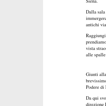
Siena.
Dalla sala 
immergerci
antichi vi
Raggiungia
prendiamo 
vista stra
alle spalle
Giunti all
brevissimo 
Podere di
Da qui svo
direzione 