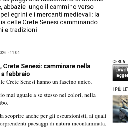
e, abbazie lungo il cammino verso
pellegrini e i mercanti medievali: la
lia delle Crete Senesi camminando
i e tradizioni
026 - 11:04
CERCA
 Crete Senesi: camminare nella
Lowa E
 a febbraio
legger
 le Crete Senesi hanno un fascino unico.
I PIÙ LE
rio mai uguale a se stesso nei colori, nella
ibo.
a scoprire anche per gli escursionisti, ai quali
sorprendenti paesaggi di natura incontaminata,