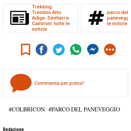
Trekking
Trentino Alto
parco del
Adige: Sentieri e
paneveggio
Cammini: tutte le
le notizie
notizie
Commenta per primo!
#COLBRICON
#PARCO DEL PANEVEGGIO
Redazione