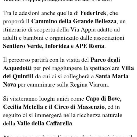
Federtrek
Tra le adesioni anche quella di
, che
Cammino della Grande Bellezza
proporrà il
, un
itinerario di scoperta della Via Appia adatto ad
adulti e bambini e organizzato dalle associazioni
Sentiero Verde, Inforidea e APE Roma
.
Parco degli
Il percorso partirà con la visita del
Acquedotti
Villa
per poi raggiungere la spettacolare
dei Quintili
Santa Maria
da cui ci si collegherà a
Nova
per camminare sulla Regina Viarum.
Capo di Bove,
Si visiteranno luoghi unici come
Cecilia Metella e il Circo di Massenzio
, ed in
seguito ci si immergerà nella ricchezza naturale
Valle della Caffarella
della
.
“Ancora una volta si dimostra che i cammini sono il