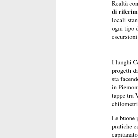
Realtà c
di riferi
locali sta
ogni tipo d
escursioni
I lunghi 
progetti d
sta facendo
in Piemont
tappe tra 
chilometri
Le buone p
pratiche e
capitanato