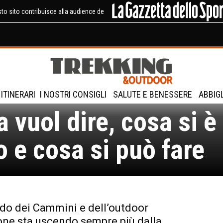
to sito contribuisce alla audience de
lusione e cammini:
ITINERARI
I NOSTRI CONSIGLI
SALUTE E BENESSERE
ABBIG
 vuol dire, cosa si è
o e cosa si può fare
o dei Cammini e dell’outdoor
ione sta uscendo sempre più dalla