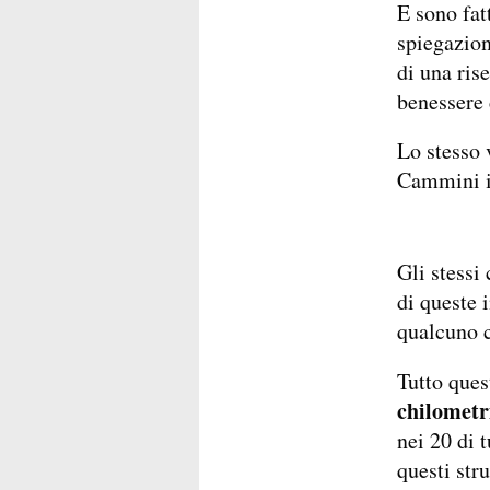
E sono fat
spiegazioni
di una ris
benessere
Lo stesso v
Cammini it
Gli stessi
di queste 
qualcuno c
Tutto ques
chilometr
nei 20 di t
questi str