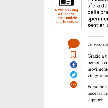
sfera de
News Trekking
della pr
& Outdoor:
sperimen
ultime notizie:
tutte le notizie
sentieri 
5 maggio 202
Grazie a u
persone co
movimento 
viaggio no
Forse non 
necessarie
supporti.