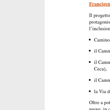
Francigen
Il progetto
protagonis
l’inclusio
Camino 
il Camm
il Camm
Ceca),
il Camm
la Via 
Oltre a pot
nuove, in 