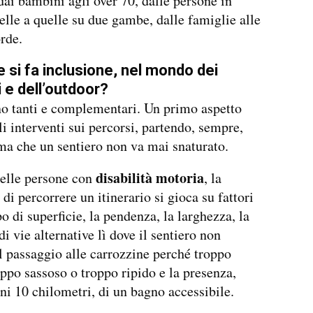
ai bambini agli over 70, dalle persone in
telle a quelle su due gambe, dalle famiglie alle
rde.
si fa inclusione, nel mondo dei
e dell’outdoor?
o tanti e complementari. Un primo aspetto
li interventi sui percorsi, partendo, sempre,
ma che un sentiero non va mai snaturato.
disabilità motoria
delle persone con
, la
 di percorrere un itinerario si gioca su fattori
o di superficie, la pendenza, la larghezza, la
i vie alternative lì dove il sentiero non
l passaggio alle carrozzine perché troppo
roppo sassoso o troppo ripido e la presenza,
i 10 chilometri, di un bagno accessibile.