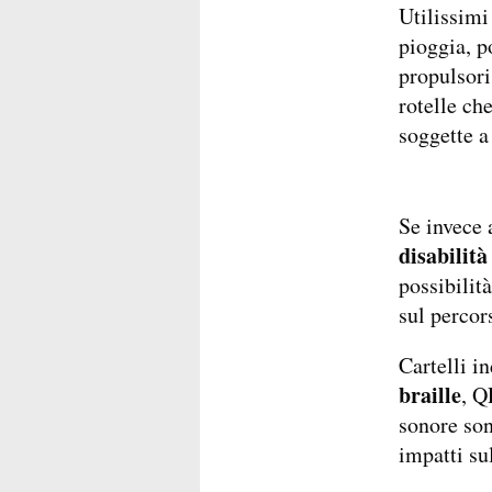
Utilissimi
pioggia, po
propulsori 
rotelle ch
soggette a
Se invece 
disabilità
possibilit
sul percor
Cartelli i
braille
, Q
sonore son
impatti su