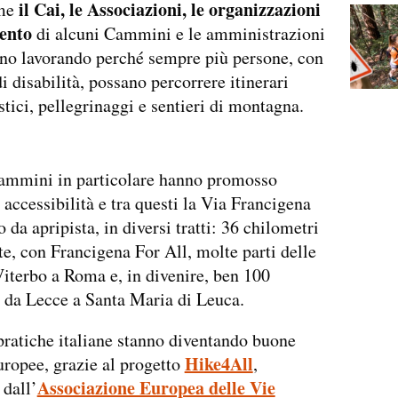
il Cai, le Associazioni, le organizzazioni
ome
mento
di alcuni Cammini e le amministrazioni
nno lavorando perché sempre più persone, con
i disabilità, possano percorrere itinerari
stici, pellegrinaggi e sentieri di montagna.
Cammini in particolare hanno promosso
i accessibilità e tra questi la Via Francigena
 da apripista, in diversi tratti: 36 chilometri
e, con Francigena For All, molte parti delle
Viterbo a Roma e, in divenire, ben 100
 da Lecce a Santa Maria di Leuca.
ratiche italiane stanno diventando buone
Hike4All
uropee, grazie al progetto
,
Associazione Europea delle Vie
 dall’