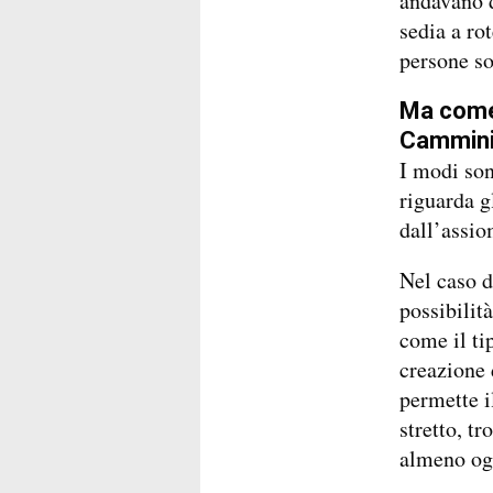
andavano d
sedia a ro
persone so
Ma come 
Cammini 
I modi son
riguarda g
dall’assio
Nel caso 
possibilità
come il tip
creazione d
permette i
stretto, t
almeno ogn