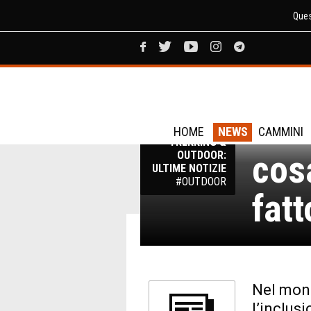
Ques
Inc
NEWS
HOME
NEWS
CAMMINI
TREKKING &
cosa
OUTDOOR:
ULTIME NOTIZIE
#OUTDOOR
fatt
Nel mond
l’inclus