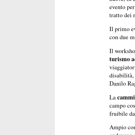
evento per
tratto dei
Il primo e
con due mo
Il worksho
turismo a
viaggiator
disabilità
Danilo Ra
cammin
La
campo cosa
fruibile d
Ampio come