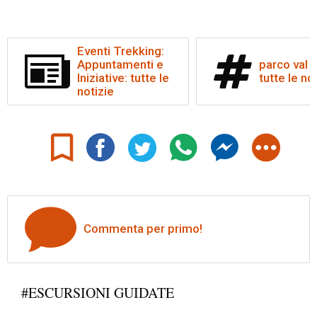
Eventi Trekking:
Appuntamenti e
parco val 
Iniziative: tutte le
tutte le no
notizie
Commenta per primo!
#ESCURSIONI GUIDATE