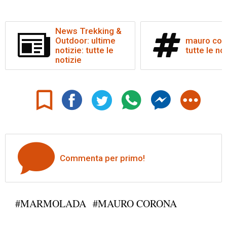
News Trekking &
Outdoor: ultime
mauro cor
notizie: tutte le
tutte le no
notizie
Commenta per primo!
#MARMOLADA
#MAURO CORONA