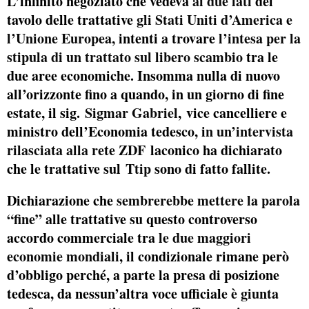
L’infinito negoziato che vedeva
ai due lati
del
tavolo delle trattative
gli Stati Uniti d’America
e
l’Unione Europea
, intenti a trovare
l’intesa per la
stipula di un trattato sul libero scambio
tra le
due aree economiche. Insomma nulla di nuovo
all’orizzonte fino a quando, in un giorno di fine
estate, il sig.
Sigmar Gabriel
, vice cancelliere e
ministro dell’Economia tedesco, i
n un’intervista
rilasciata alla rete ZDF
laconico ha dichiarato
che le trattative sul
Ttip
sono di fatto fallite.
Dichiarazione che
sembrerebbe mettere la parola
“fine”
alle trattative su questo controverso
accordo commerciale tra
le due maggiori
economie mondiali
, il condizionale rimane però
d’obbligo perché, a parte la presa di posizione
tedesca, da nessun’altra voce ufficiale
è giunta