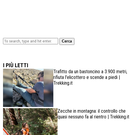
Cerca
Lowa Explorer GTX: la scarpa affidabile, leggera e
confortevole
I PIÙ LETTI
Trafitto da un bastoncino a 3.900 metri,
rifiuta l'elicottero e scende a piedi |
Trekking.it
Zecche in montagna: il controllo che
quasi nessuno fa al rientro | Trekking.it