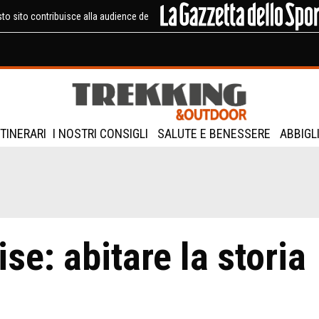
to sito contribuisce alla audience de
ITINERARI
I NOSTRI CONSIGLI
SALUTE E BENESSERE
ABBIGL
se: abitare la storia