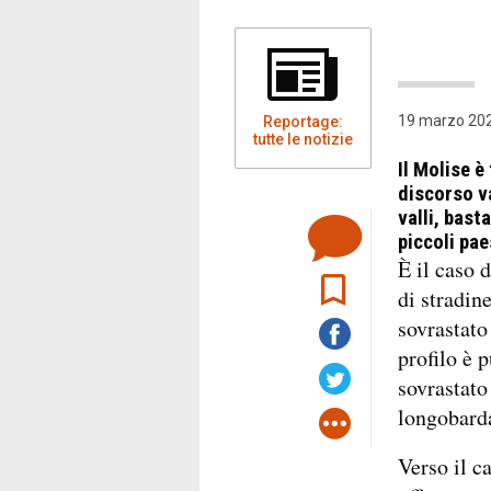
19 marzo 202
Reportage:
tutte le notizie
Il Molise è
discorso va
valli, bast
piccoli pae
È il caso 
di stradine
sovrastato
profilo è 
sovrastato
longobarda
Verso il c