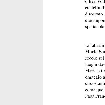
offrono ot
castello d
diroccato,
due impone
spettacola
Un’altra m
Maria San
secolo sul
luoghi dov
Maria a fi
omaggio al
circostanti
come quel
Papa Fran