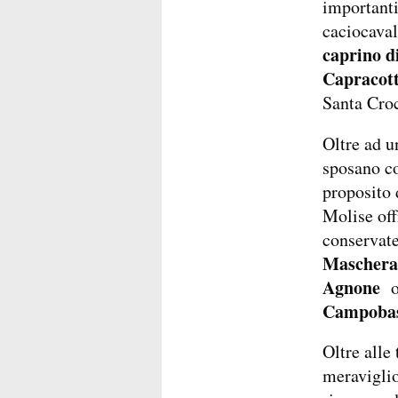
importanti
caciocaval
caprino d
Capracott
Santa Cro
Oltre ad un
sposano co
proposito 
Molise off
conservate
Maschera 
Agnone
o
Campoba
Oltre alle 
meraviglio