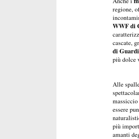
m
Anche i
regione, o
incontamin
WWF di G
caratteriz
cascate, g
di Guard
più dolce 
Alle spall
spettacola
massiccio 
essere pun
naturalist
più import
amanti deg