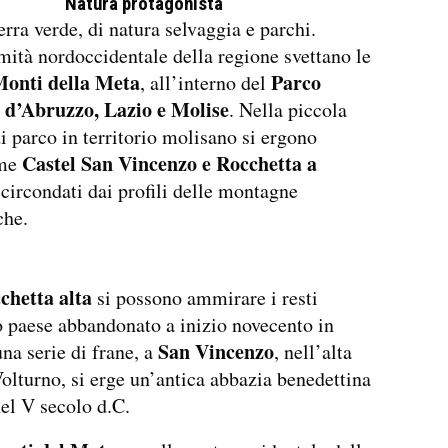
Natura protagonista
erra verde, di natura selvaggia e parchi.
mità nordoccidentale della regione svettano le
onti della Meta
Parco
, all’interno del
 d’Abruzzo, Lazio e Molise
. Nella piccola
i parco in territorio molisano si ergono
Castel San Vincenzo e Rocchetta a
ome
 circondati dai profili delle montagne
che.
chetta alta
si possono ammirare i resti
o paese abbandonato a inizio novecento in
San Vincenzo
una serie di frane, a
, nell’alta
Volturno, si erge un’antica abbazia benedettina
nel V secolo d.C.