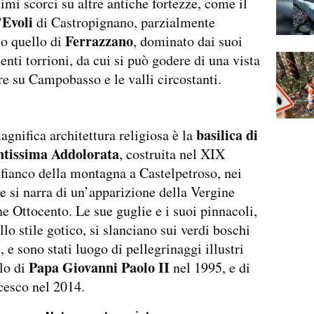
timi scorci su altre antiche fortezze, come il
’Evoli
di Castropignano, parzialmente
Ferrazzano
 o quello di
, dominato dai suoi
nti torrioni, da cui si può godere di una vista
re su Campobasso e le valli circostanti.
basilica di
agnifica architettura religiosa è la
tissima Addolorata
, costruita nel XIX
 fianco della montagna a Castelpetroso, nei
e si narra di un’apparizione della Vergine
ne Ottocento. Le sue guglie e i suoi pinnacoli,
lo stile gotico, si slanciano sui verdi boschi
, e sono stati luogo di pellegrinaggi illustri
Papa Giovanni Paolo II
lo di
nel 1995, e di
cesco nel 2014.