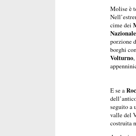
Molise è t
Nell’estre
M
cime dei
Nazionale
porzione d
borghi c
Volturno
,
appennini
Roc
E se a
dell’antic
seguito a 
valle del 
costruita 