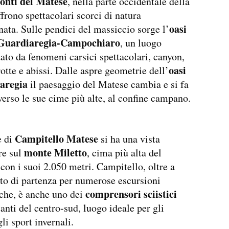
onti del Matese
, nella parte occidentale della
ffrono spettacolari scorci di natura
oasi
ata. Sulle pendici del massiccio sorge l’
uardiaregia-Campochiaro
, un luogo
zato da fenomeni carsici spettacolari, canyon,
oasi
rotte e abissi. Dalle aspre geometrie dell’
iaregia
il paesaggio del Matese cambia e si fa
verso le sue cime più alte, al confine campano.
Campitello Matese
e di
si ha una vista
monte Miletto
re sul
, cima più alta del
con i suoi 2.050 metri. Campitello, oltre a
to di partenza per numerose escursioni
comprensori sciistici
iche, è anche uno dei
anti del centro-sud, luogo ideale per gli
li sport invernali.