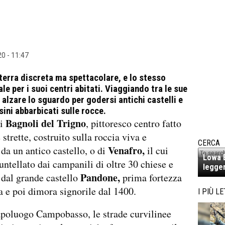
0 - 11:47
 terra discreta ma spettacolare, e lo stesso
le per i suoi
centri abitati
. Viaggiando tra le sue
a alzare lo sguardo per godersi antichi castelli e
sini abbarbicati sulle rocce.
Bagnoli del Trigno
di
, pittoresco centro fatto
 strette, costruito sulla roccia viva e
CERCA
Venafro,
 da un antico castello, o di
il cui
Lowa E
puntellato dai campanili di oltre 30 chiese e
legger
Pandone,
 dal grande castello
prima fortezza
 e poi dimora signorile dal 1400.
I PIÙ LE
apoluogo Campobasso, le strade curvilinee