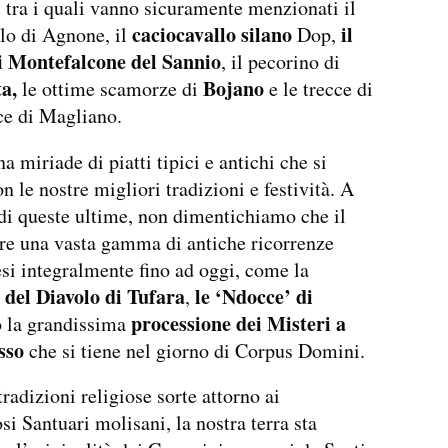
 tra i quali vanno sicuramente menzionati il
caciocavallo silano
il
lo di Agnone, il
Dop,
i Montefalcone del Sannio
, il pecorino di
a,
Bojano
le ottime scamorze di
e le trecce di
ce di Magliano.
a miriade di piatti tipici e antichi che si
n le nostre migliori tradizioni e festività. A
di queste ultime, non dimentichiamo che il
re una vasta gamma di antiche ricorrenze
si integralmente fino ad oggi, come la
del Diavolo di Tufara
le ‘Ndocce’ di
,
processione dei Misteri a
 la grandissima
sso
che si tiene nel giorno di Corpus Domini.
tradizioni religiose sorte attorno ai
si Santuari molisani, la nostra terra sta