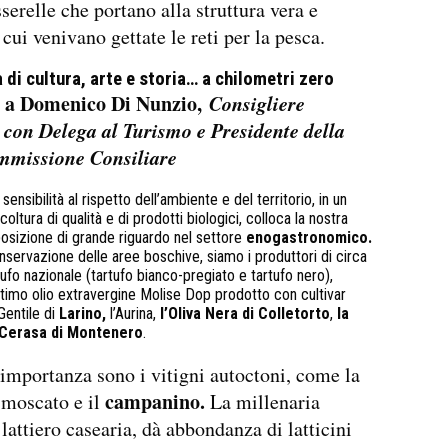
serelle che portano alla struttura vera e
cui venivano gettate le reti per la pesca.
 di cultura, arte e storia… a chilometri zero
a a Domenico Di Nunzio,
Consigliere
 con Delega al Turismo e Presidente della
missione Consiliare
sensibilità al rispetto dell’ambiente e del territorio, in un
coltura di qualità e di prodotti biologici, colloca la nostra
 posizione di grande riguardo nel settore
enogastronomico.
onservazione delle aree boschive, siamo i produttori di circa
tufo nazionale (tartufo bianco-pregiato e tartufo nero),
ottimo olio extravergine Molise Dop prodotto con cultivar
 Gentile di
Larino,
l’Aurina,
l’Oliva Nera di Colletorto
,
la
 Cerasa di Montenero
.
importanza sono i vitigni autoctoni, come la
campanino.
 moscato e il
La millenaria
 lattiero casearia, dà abbondanza di latticini