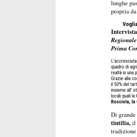
lunghe pas
propria da 
Voglia
Intervist
Regionale
Prima Com
L’accresciuta 
quadro di agri
realtà in una
Grazie alla c
il 50% del tar
insieme all’ 
locali quali la
Rosciola,
la
Di grande 
tintilia,
il
tradizione