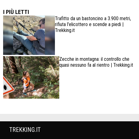
confortevole
I PIÙ LETTI
Trafitto da un bastoncino a 3.900 metri,
rifiuta l'elicottero e scende a piedi |
Trekking.it
Zecche in montagna: il controllo che
quasi nessuno fa al rientro | Trekking.it
TREKKING.IT