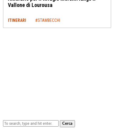
Vallone di Lourousa
ITINERARI
#STAMBECCHI
Cerca
Lowa Explorer GTX: la scarpa affidabile, leggera e