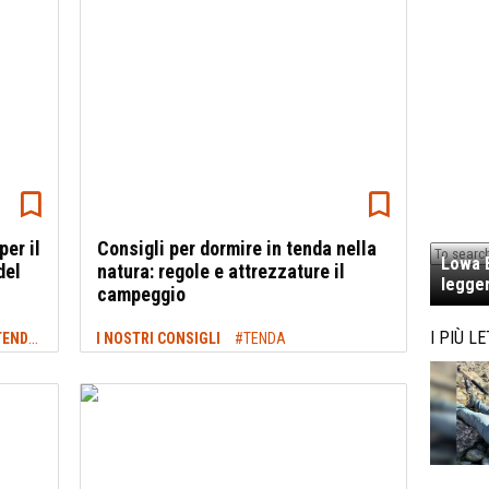
per il
Consigli per dormire in tenda nella
Lowa E
del
natura: regole e attrezzature il
legger
campeggio
ATTREZZATURA DA TREKKING: ZAINI, TENDE E MOLTO ALTRO
I PIÙ LE
I NOSTRI CONSIGLI
#CAMPEGGIO
#TENDA