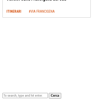
ITINERARI
#VIA FRANCIGENA
Cerca
Lowa Explorer GTX: la scarpa affidabile, leggera e
confortevole