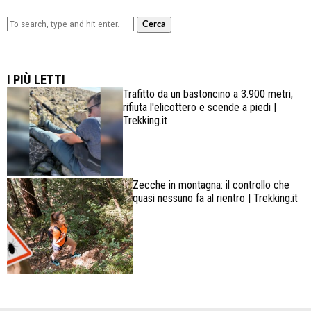
Cerca
Lowa Explorer GTX: la scarpa affidabile, leggera e
confortevole
I PIÙ LETTI
Trafitto da un bastoncino a 3.900 metri,
rifiuta l'elicottero e scende a piedi |
Trekking.it
Zecche in montagna: il controllo che
quasi nessuno fa al rientro | Trekking.it