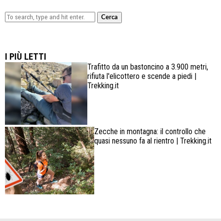
Cerca
Lowa Explorer GTX: la scarpa affidabile, leggera e
confortevole
I PIÙ LETTI
Trafitto da un bastoncino a 3.900 metri,
rifiuta l'elicottero e scende a piedi |
Trekking.it
Zecche in montagna: il controllo che
quasi nessuno fa al rientro | Trekking.it