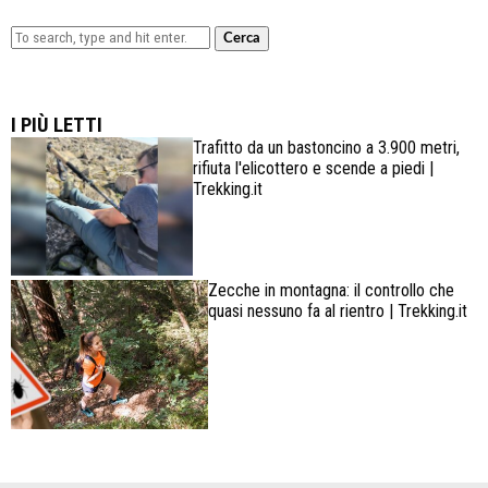
Cerca
Lowa Explorer GTX: la scarpa affidabile, leggera e
confortevole
I PIÙ LETTI
Trafitto da un bastoncino a 3.900 metri,
rifiuta l'elicottero e scende a piedi |
Trekking.it
Zecche in montagna: il controllo che
quasi nessuno fa al rientro | Trekking.it