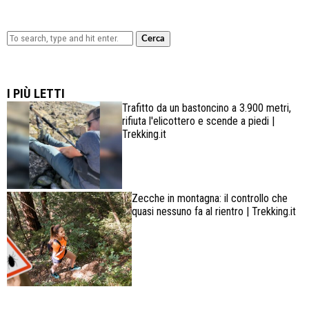
Cerca
Lowa Explorer GTX: la scarpa affidabile, leggera e
confortevole
I PIÙ LETTI
Trafitto da un bastoncino a 3.900 metri,
rifiuta l'elicottero e scende a piedi |
Trekking.it
Zecche in montagna: il controllo che
quasi nessuno fa al rientro | Trekking.it