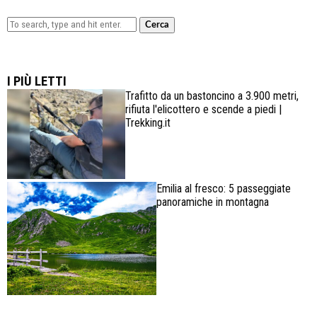
Cerca
Lowa Explorer GTX: la scarpa affidabile, leggera e
confortevole
I PIÙ LETTI
Trafitto da un bastoncino a 3.900 metri,
rifiuta l'elicottero e scende a piedi |
Trekking.it
Emilia al fresco: 5 passeggiate
panoramiche in montagna