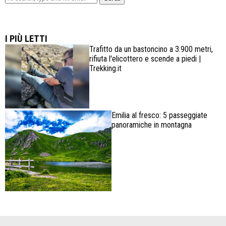
Lowa Explorer GTX: la scarpa affidabile, leggera e
confortevole
I PIÙ LETTI
Trafitto da un bastoncino a 3.900 metri,
rifiuta l'elicottero e scende a piedi |
Trekking.it
Emilia al fresco: 5 passeggiate
panoramiche in montagna