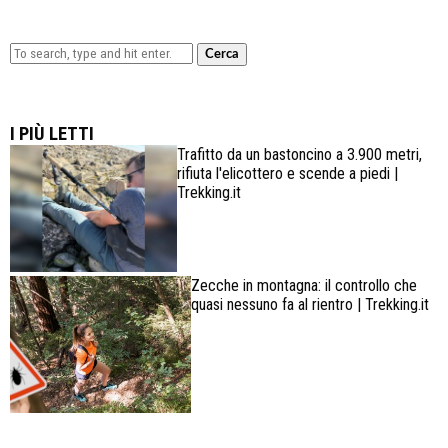
Cerca
Lowa Explorer GTX: la scarpa affidabile, leggera e
confortevole
I PIÙ LETTI
Trafitto da un bastoncino a 3.900 metri,
rifiuta l'elicottero e scende a piedi |
Trekking.it
Zecche in montagna: il controllo che
quasi nessuno fa al rientro | Trekking.it