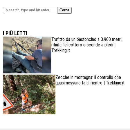
Cerca
Lowa Explorer GTX: la scarpa affidabile, leggera e
confortevole
I PIÙ LETTI
Trafitto da un bastoncino a 3.900 metri,
rifiuta l'elicottero e scende a piedi |
Trekking.it
Zecche in montagna: il controllo che
quasi nessuno fa al rientro | Trekking.it