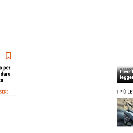
o per
Lowa E
aldare
legger
ta
I PIÙ LE
SSERE