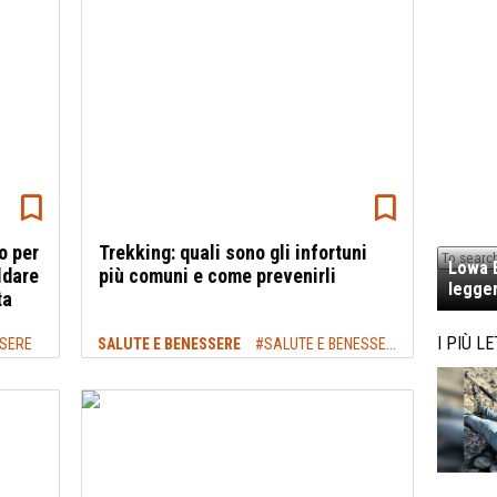
o per
Trekking: quali sono gli infortuni
Lowa E
aldare
più comuni e come prevenirli
legger
ta
I PIÙ LE
SSERE
SALUTE E BENESSERE
#SALUTE E BENESSERE