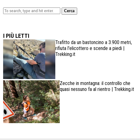
Cerca
Lowa Explorer GTX: la scarpa affidabile, leggera e
confortevole
I PIÙ LETTI
Trafitto da un bastoncino a 3.900 metri,
rifiuta l'elicottero e scende a piedi |
Trekking.it
Zecche in montagna: il controllo che
quasi nessuno fa al rientro | Trekking.it