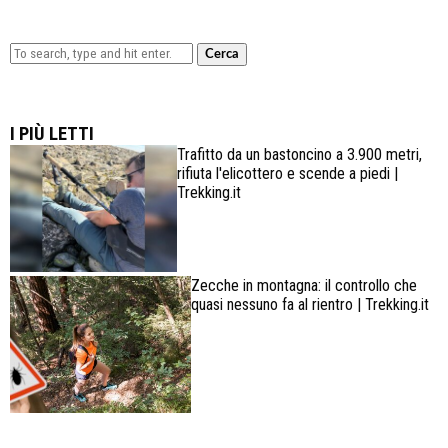
Cerca
Lowa Explorer GTX: la scarpa affidabile, leggera e
confortevole
I PIÙ LETTI
Trafitto da un bastoncino a 3.900 metri,
rifiuta l'elicottero e scende a piedi |
Trekking.it
Zecche in montagna: il controllo che
quasi nessuno fa al rientro | Trekking.it