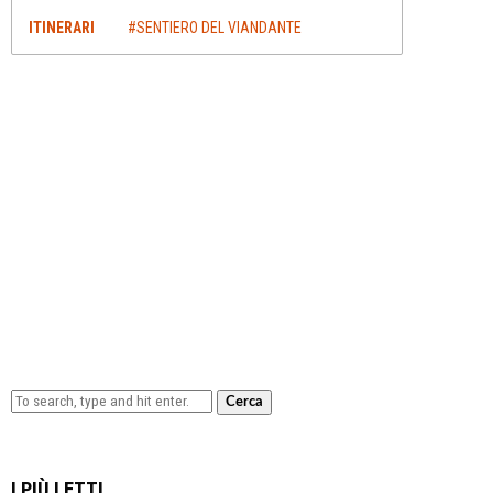
ITINERARI
#SENTIERO DEL VIANDANTE
Cerca
Lowa Explorer GTX: la scarpa affidabile, leggera e
confortevole
I PIÙ LETTI