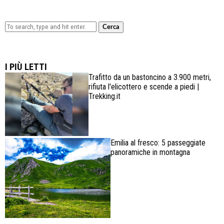
Cerca
Lowa Explorer GTX: la scarpa affidabile, leggera e
confortevole
I PIÙ LETTI
Trafitto da un bastoncino a 3.900 metri,
rifiuta l'elicottero e scende a piedi |
Trekking.it
Emilia al fresco: 5 passeggiate
panoramiche in montagna