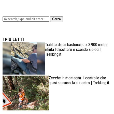
Cerca
Lowa Explorer GTX: la scarpa affidabile, leggera e
confortevole
I PIÙ LETTI
Trafitto da un bastoncino a 3.900 metri,
rifiuta l'elicottero e scende a piedi |
Trekking.it
Zecche in montagna: il controllo che
quasi nessuno fa al rientro | Trekking.it