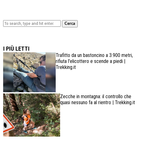
Cerca
Lowa Explorer GTX: la scarpa affidabile, leggera e
confortevole
I PIÙ LETTI
Trafitto da un bastoncino a 3.900 metri,
rifiuta l'elicottero e scende a piedi |
Trekking.it
Zecche in montagna: il controllo che
quasi nessuno fa al rientro | Trekking.it