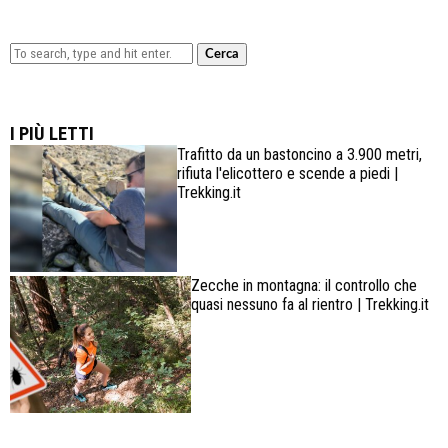
Cerca
Lowa Explorer GTX: la scarpa affidabile, leggera e
confortevole
I PIÙ LETTI
Trafitto da un bastoncino a 3.900 metri,
rifiuta l'elicottero e scende a piedi |
Trekking.it
Zecche in montagna: il controllo che
quasi nessuno fa al rientro | Trekking.it