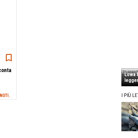
conta
Lowa E
legger
NEWS TREKKING & OUTDOOR: ULTIME NOTIZIE
I PIÙ LE
#VA' SENTIERO