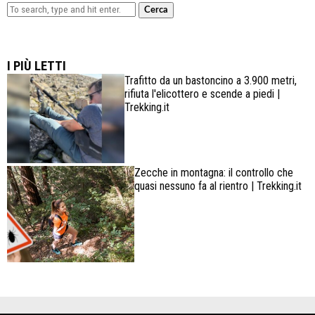
Cerca
Lowa Explorer GTX: la scarpa affidabile, leggera e
confortevole
I PIÙ LETTI
Trafitto da un bastoncino a 3.900 metri,
rifiuta l'elicottero e scende a piedi |
Trekking.it
Zecche in montagna: il controllo che
quasi nessuno fa al rientro | Trekking.it