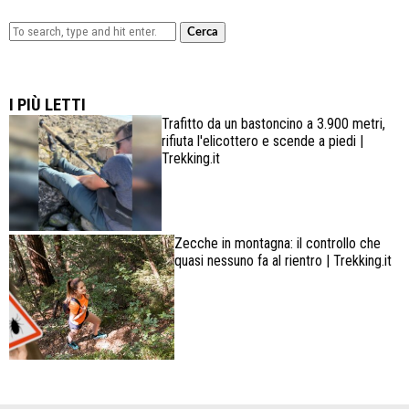
Cerca
Lowa Explorer GTX: la scarpa affidabile, leggera e
confortevole
I PIÙ LETTI
Trafitto da un bastoncino a 3.900 metri,
rifiuta l'elicottero e scende a piedi |
Trekking.it
Zecche in montagna: il controllo che
quasi nessuno fa al rientro | Trekking.it