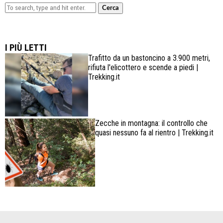
Cerca
Lowa Explorer GTX: la scarpa affidabile, leggera e
confortevole
I PIÙ LETTI
Trafitto da un bastoncino a 3.900 metri,
rifiuta l'elicottero e scende a piedi |
Trekking.it
Zecche in montagna: il controllo che
quasi nessuno fa al rientro | Trekking.it