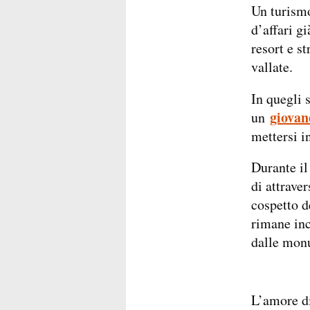
Un turismo
d’affari gi
resort e st
vallate.
In quegli 
giovan
un
mettersi i
Durante il
di attrave
cospetto d
rimane inc
dalle monu
L’amore di