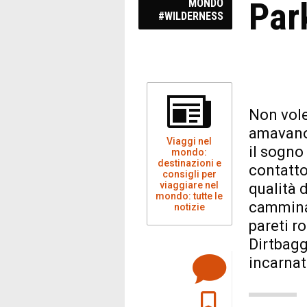
Par
MONDO
#WILDERNESS
Non vole
amavano 
Viaggi nel
il sogno 
mondo:
destinazioni e
contatto
consigli per
viaggiare nel
qualità 
mondo: tutte le
camminar
notizie
pareti r
Dirtbagg
incarnat