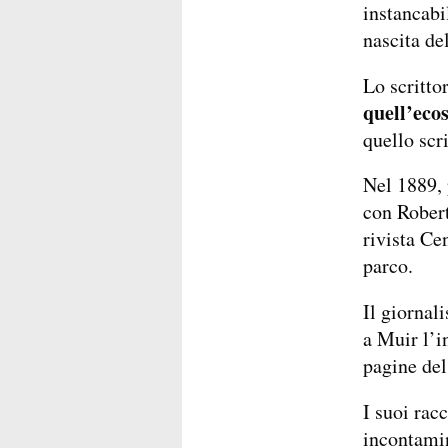
instancabi
nascita de
Lo scrittor
quell’eco
quello scr
Nel 1889,
con Rober
rivista Ce
parco.
Il giornal
a Muir l’i
pagine del 
I suoi rac
incontamin