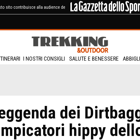
to sito contribuisce alla audience de
ITINERARI
I NOSTRI CONSIGLI
SALUTE E BENESSERE
ABBIGL
leggenda dei Dirtbagg
ampicatori hippy del