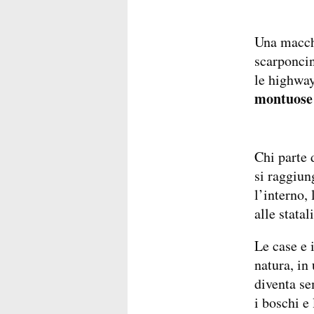
Una macch
scarponcin
le highwa
montuose
Chi parte 
si raggiun
l’interno,
alle stata
Le case e 
natura, in
diventa se
i boschi e