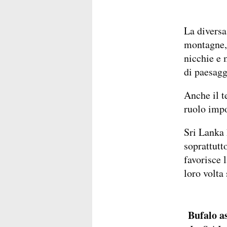
La diversa
montagne, a
nicchie e 
di paesagg
Anche il t
ruolo impo
Sri Lanka 
soprattutt
favorisce l
loro volta
Bufalo a