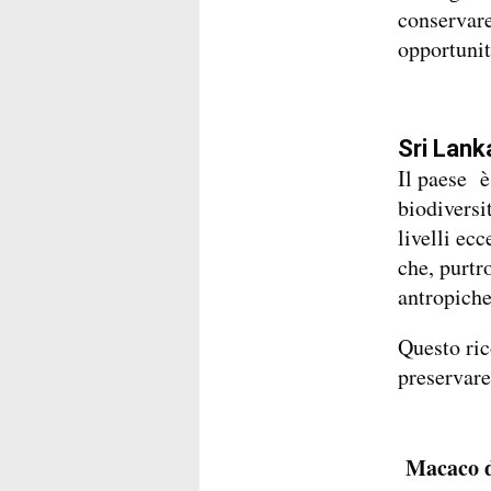
conservare
opportunit
Sri Lank
Il paese è
biodiversi
livelli ec
che, purtr
antropiche
Questo ric
preservare
Macaco d