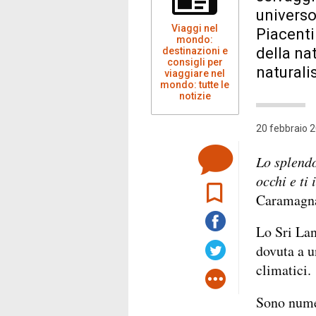
universo
Viaggi nel
Piacenti
mondo:
della na
destinazioni e
consigli per
naturali
viaggiare nel
mondo: tutte le
notizie
20 febbraio 2
Lo splendo
occhi e ti
Caramagn
Lo Sri Lan
dovuta a u
climatici.
Sono numer