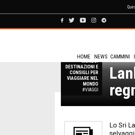
Ques
Fot
VIAGGI NEL
HOME
NEWS
CAMMINI
MONDO:
Lan
DESTINAZIONI E
CONSIGLI PER
VIAGGIARE NEL
reg
MONDO
#VIAGGI
Lo Sri L
selvaggi