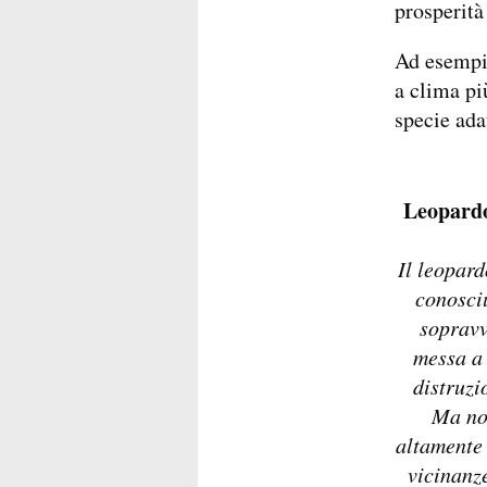
prosperità
Ad esempio
a clima pi
specie ada
Leopardo
Il leopard
conosciu
sopravv
messa a 
distruzi
Ma no
altamente 
vicinanz