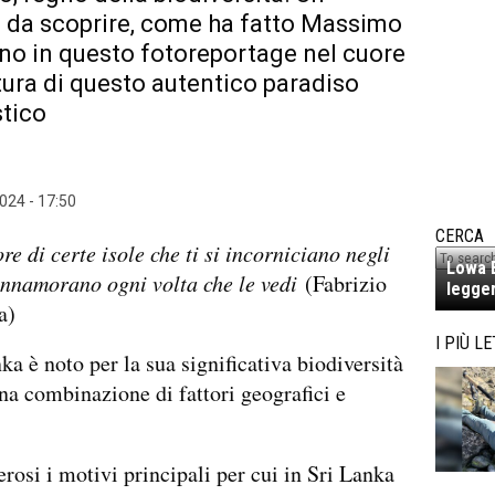
 da scoprire, come ha fatto Massimo
no in questo fotoreportage nel cuore
tura di questo autentico paradiso
stico
024 - 17:50
CERCA
re di certe isole che ti si incorniciano negli
Lowa E
 innamorano ogni volta che le vedi
(Fabrizio
legger
a)
I PIÙ LE
ka è noto per la sua significativa biodiversità
na combinazione di fattori geografici e
osi i motivi principali per cui in Sri Lanka