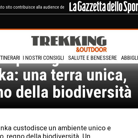
to sito contribuisce alla audience de
oreportage in Sri
ITINERARI
I NOSTRI CONSIGLI
SALUTE E BENESSERE
ABBIGL
ka: una terra unica,
no della biodiversità
anka custodisce un ambiente unico e
o, regno della biodiversità. Un