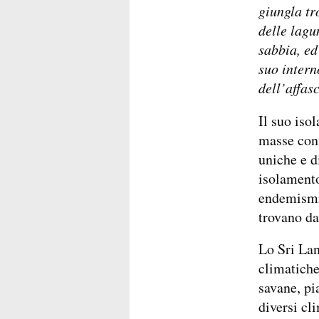
giungla tr
delle lagu
sabbia, ed
suo intern
dell’affas
Il suo iso
masse cont
uniche e d
isolamento
endemismi:
trovano da
Lo Sri Lan
climatiche
savane, pi
diversi cl