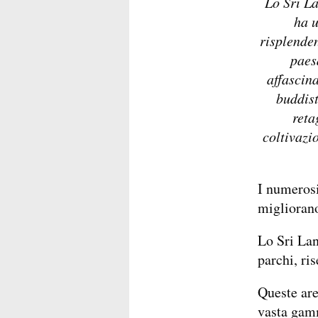
Lo Sri L
ha u
risplende
paesa
affascina
buddist
reta
coltivazio
I numerosi
migliorano
Lo Sri Lan
parchi, ris
Queste are
vasta gamm