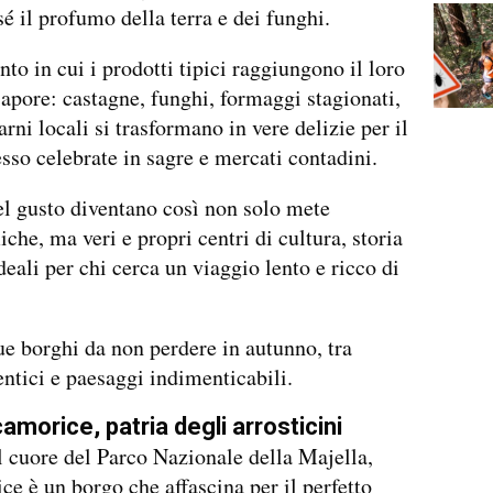
sé il profumo della terra e dei funghi.
to in cui i prodotti tipici raggiungono il loro
pore: castagne, funghi, formaggi stagionati,
rni locali si trasformano in vere delizie per il
esso celebrate in sagre e mercati contadini.
el gusto diventano così non solo mete
che, ma veri e propri centri di cultura, storia
deali per chi cerca un viaggio lento e ricco di
e borghi da non perdere in autunno, tra
entici e paesaggi indimenticabili.
amorice, patria degli arrosticini
l cuore del Parco Nazionale della Majella,
e è un borgo che affascina per il perfetto