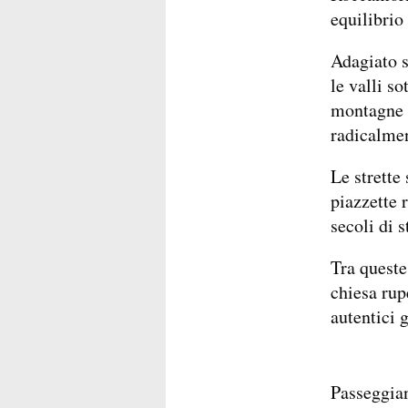
equilibrio
Adagiato s
le valli so
montagne c
radicalmen
Le strette
piazzette 
secoli di s
Tra queste
chiesa rup
autentici g
Passeggian