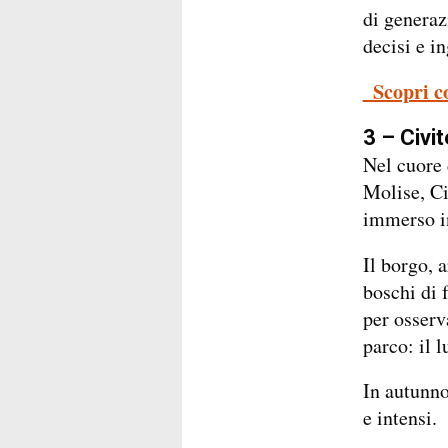
di generaz
decisi e i
_Scopri c
3 – Civi
Nel cuore 
Molise, Ci
immerso in
Il borgo, 
boschi di 
per osserv
parco: il 
In autunno
e intensi.