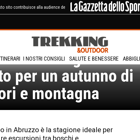
to sito contribuisce alla audience de
uzzo: 5 borghi del
ITINERARI
I NOSTRI CONSIGLI
SALUTE E BENESSERE
ABBIGL
to per un autunno di
ori e montagna
o in Abruzzo è la stagione ideale per
e escursioni tra boschi e