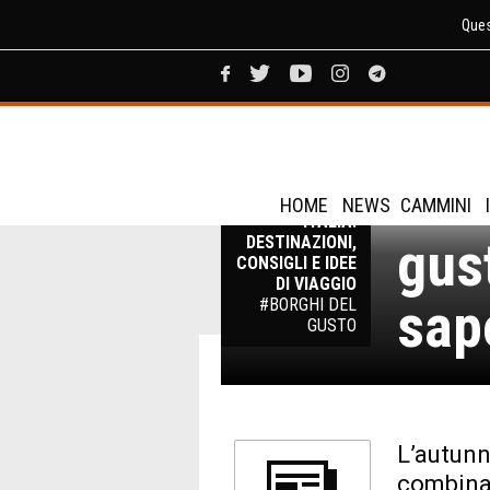
Ques
Abr
VIAGGI IN
HOME
NEWS
CAMMINI
ITALIA:
gus
DESTINAZIONI,
CONSIGLI E IDEE
DI VIAGGIO
sap
#BORGHI DEL
GUSTO
L’autunn
combinar