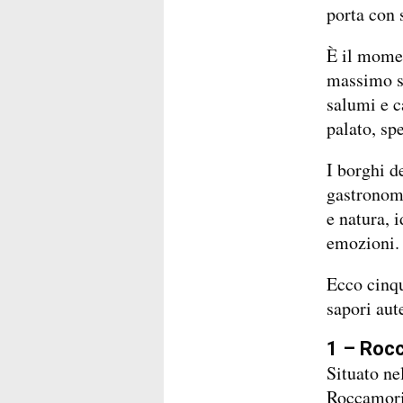
porta con 
È il momen
massimo sa
salumi e ca
palato, sp
I borghi d
gastronomi
e natura, i
emozioni.
Ecco cinqu
sapori aut
1 – Rocc
Situato ne
Roccamoric