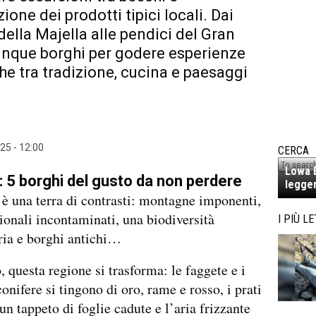
one dei prodotti tipici locali. Dai
 della Majella alle pendici del Gran
inque borghi per godere esperienze
he tra tradizione, cucina e paesaggi
25 - 12:00
CERCA
Lowa E
 5 borghi del gusto da non perdere
legger
è una terra di contrasti: montagne imponenti,
ionali incontaminati, una biodiversità
I PIÙ LE
ria e borghi antichi…
, questa regione si trasforma: le faggete e i
onifere si tingono di oro, rame e rosso, i prati
un tappeto di foglie cadute e l’aria frizzante