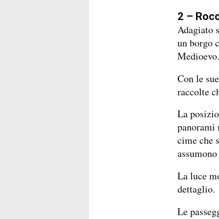
2 – Rocc
Adagiato s
un borgo c
Medioevo
Con le sue 
raccolte c
La posizio
panorami m
cime che s
assumono t
La luce mo
dettaglio.
Le passegg